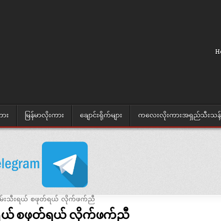
H
ကား
မြန်မာလိုးကား
ချောင်းရိုက်များ
ကလေးလိုးကားအရှည်သီးသန့် လင်
ရယ် စဖုတ်ရယ် လိုက်ဖက်ညီ