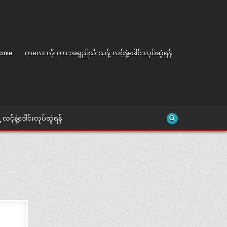
ome
ကလေးလိုးကားအရှည်သီးသန့် လင့်နဲ့ဒေါင်းလုပ်ဆွဲရန်
့နဲ့ဒေါင်းလုပ်ဆွဲရန်