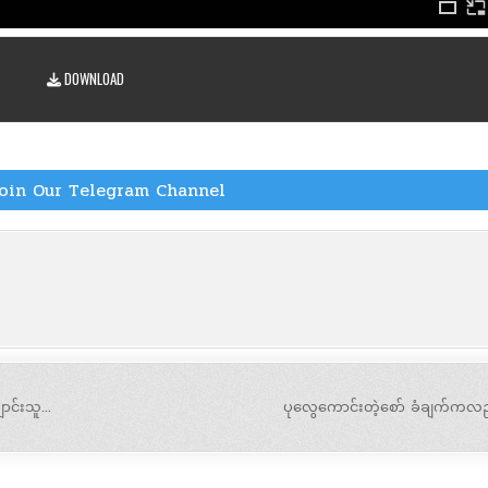
DOWNLOAD
oin Our Telegram Channel
ာင်းသူ…
ပုလွေကောင်းတဲ့စော် ခံချက်ကလ