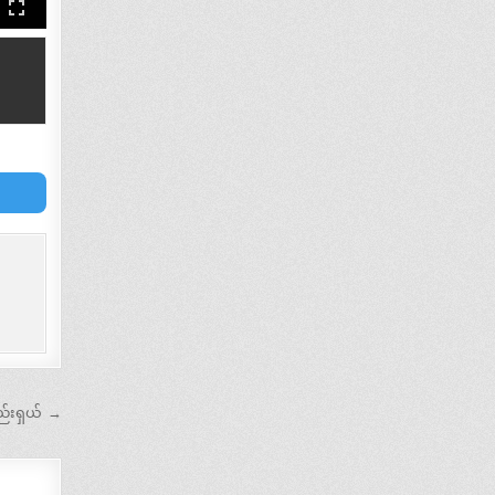
ည်းရှယ် →