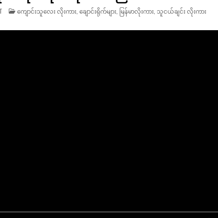
ON
POSTED
T
ကျောင်းသူလေး လိုးကား
,
ချောင်းရိုက်များ
,
မြန်မာလိုးကား
,
သူငယ်ချင်း လိုးကား
ခရမ်းသီး
IN
ရယ်
စ
ဖုတ်
ရယ်
လိုက်ဖက်
ညီ